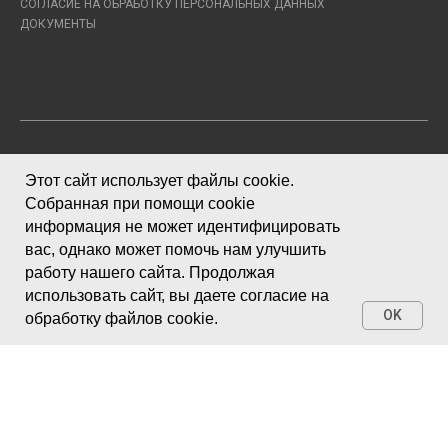
СОГЛАСИЕ НА ОБРАБОТКУ ПЕРСОНАЛЬНЫХ ДАННЫХ
ДОКУМЕНТЫ
Москва, Семеновская пл, 7к17, оф. 606а
Этот сайт использует файлы cookie.
Схема проезда
Собранная при помощи cookie
информация не может идентифицировать
вас, однако может помочь нам улучшить
работу нашего сайта. Продолжая
использовать сайт, вы даете согласие на
+7 916 262 83 82
OK
обработку файлов cookie.
mskbuddha@yandex.ru
Председатель - Фурс (Усова) Юлия