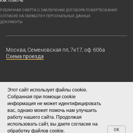
КАК ПОМОЧЬ
ПУБЛИЧНАЯ ОФЕРТА О ЗАКЛЮЧЕНИИ ДОГОВОРА ПОЖЕРТВОВАНИЯ
СОГЛАСИЕ НА ОБРАБОТКУ ПЕРСОНАЛЬНЫХ ДАННЫХ
ДОКУМЕНТЫ
Москва, Семеновская пл, 7к17, оф. 606а
Схема проезда
+7 916 262 83 82
Этот сайт использует файлы cookie.
mskbuddha@yandex.ru
Собранная при помощи cookie
информация не может идентифицировать
вас, однако может помочь нам улучшить
работу нашего сайта. Продолжая
использовать сайт, вы даете согласие на
Председатель - Фурс (Усова) Юлия
OK
обработку файлов cookie.