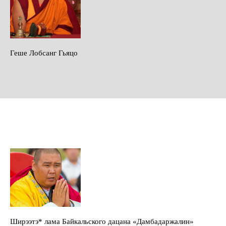
Геше Лобсанг Гьяцо
Ширээтэ* лама Байкальского дацана «Дамбадаржалин»