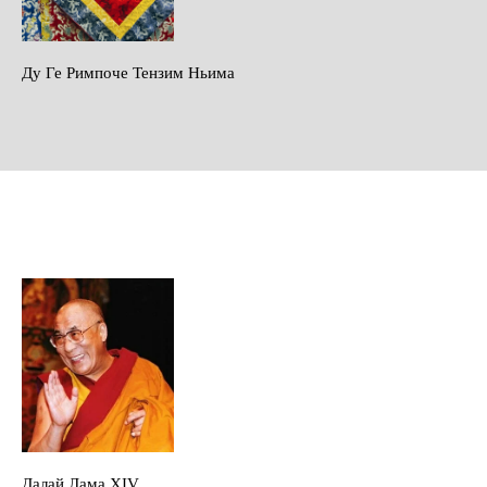
Ду Ге Римпоче Тензим Ньима
Далай Лама XIV