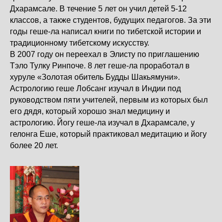
Дхарамсале. В течение 5 лет он учил детей 5-12
классов, а также студентов, будущих педагогов. За эти
годы геше-ла написал книги по тибетской истории и
традиционному тибетскому искусству.
В 2007 году он переехал в Элисту по приглашению
Тэло Тулку Ринпоче. 8 лет геше-ла проработал в
хуруле «Золотая обитель Будды Шакьямуни».
Астрологию геше Лобсанг изучал в Индии под
руководством пяти учителей, первым из которых был
его дядя, который хорошо знал медицину и
астрологию. Йогу геше-ла изучал в Дхарамсале, у
гелонга Еше, который практиковал медитацию и йогу
более 20 лет.