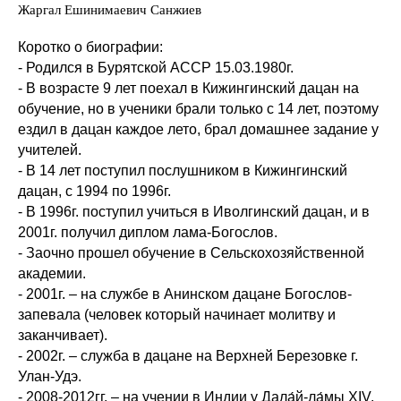
Жаргал Ешинимаевич Санжиев
Коротко о биографии:
- Родился в Бурятской АССР 15.03.1980г.
- В возрасте 9 лет поехал в Кижингинский дацан на
обучение, но в ученики брали только с 14 лет, поэтому
ездил в дацан каждое лето, брал домашнее задание у
учителей.
- В 14 лет поступил послушником в Кижингинский
дацан, с 1994 по 1996г.
- В 1996г. поступил учиться в Иволгинский дацан, и в
2001г. получил диплом лама-Богослов.
- Заочно прошел обучение в Сельскохозяйственной
академии.
- 2001г. – на службе в Анинском дацане Богослов-
запевала (человек который начинает молитву и
заканчивает).
- 2002г. – служба в дацане на Верхней Березовке г.
Улан-Удэ.
- 2008-2012гг. – на учении в Индии у Дала́й-ла́мы XIV.