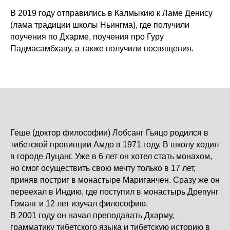
В 2019 году отправились в Калмыкию к Ламе Денису
(лама традиции школы Ньингма), где получили
поучения по Дхарме, поучения про Гуру
Падмасамбхаву, а также получили посвящения.
Геше (доктор философии) Лобсанг Гьяцо родился в
тибетской провинции Амдо в 1971 году. В школу ходил
в городе Луцанг. Уже в 6 лет он хотел стать монахом,
но смог осуществить свою мечту только в 17 лет,
приняв постриг в монастыре Мариганчен. Сразу же он
переехал в Индию, где поступил в монастырь Дрепунг
Гоманг и 12 лет изучал философию.
В 2001 году он начал преподавать Дхарму,
грамматику тибетского языка и тибетскую историю в