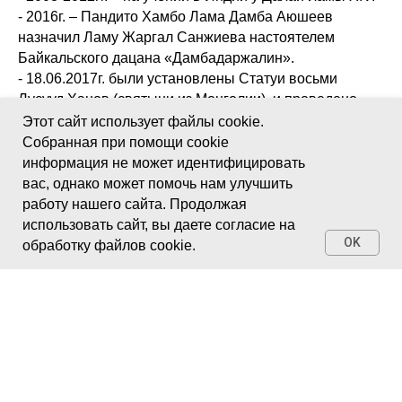
- 2016г. – Пандито Хамбо Лама Дамба Аюшеев
назначил Ламу Жаргал Санжиева настоятелем
Байкальского дацана «Дамбадаржалин».
- 18.06.2017г. были установлены Статуи восьми
Лусууд Ханов (святыни из Монголии), и проведено
открытие этих святынь.
Этот сайт использует файлы cookie.
- 22.07.2017г. – открытие самого Байкальского дацана.
Собранная при помощи cookie
информация не может идентифицировать
В настоящее время Лама Жаргал Санжиев –
вас, однако может помочь нам улучшить
Ширээтэ* Лама Байкальского дацана
работу нашего сайта. Продолжая
«Дамбадаржалин» (линии Гелуг).
использовать сайт, вы даете согласие на
OK
обработку файлов cookie.
/*Ширээтэ Лама - это титул, которого
удостаивается настоятель дацана (монастыря).